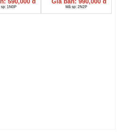
n:
590,000 đ
Giá bán:
990,000 đ
 sp:
1N0P
Mã sp:
2N2P