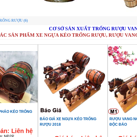
RỐNG RƯỢU (6)
CƠ SỞ SẢN XUẤT TRỐNG RƯỢU VAN
ÁC SẢN PHẨM XE NGỰA KÉO TRỐNG RƯỢU, RƯỢU VAN
 PHÁO KÉO TRỐNG
BÁO GIÁ XE NGỰA KÉO TRỐNG
RƯỢU VANG NGƯ
RƯỢU 2018
ĐỘC ĐÁO
bán:
Liên hệ
p:
NĐ2P