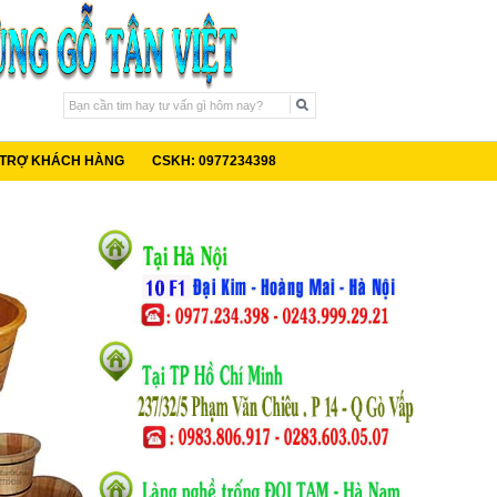
 TRỢ KHÁCH HÀNG
CSKH: 0977234398