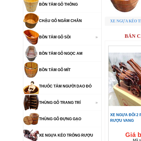
BỒN TẮM GỖ THÔNG
CHẬU GỖ NGÂM CHÂN
XE NGỰA KÉO T
BÁN C
BỒN TẮM GỖ SỒI
BỒN TẮM GỖ NGỌC AM
BỒN TẮM GỖ MÍT
THUỐC TẮM NGƯỜI DAO ĐỎ
THÙNG GỖ TRANG TRÍ
XE NGỰA ĐÔI 2
THÙNG GỖ ĐỰNG GẠO
RƯỢU VANG
Giá 
XE NGỰA KÉO TRỐNG RƯỢU
Mã s