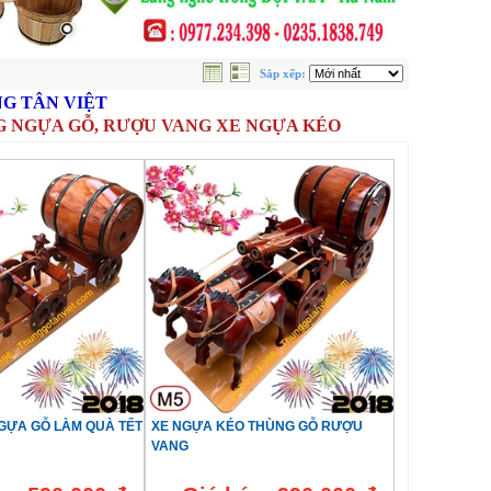
Sắp xếp:
G TÂN VIỆT
G NGỰA GỖ, RƯỢU VANG XE NGỰA KÉO
̣A GỖ LÀM QUÀ TẾT
XE NGỰA KÉO THÙNG GỖ RƯỢU
VANG