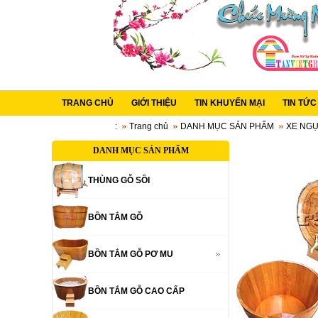
TRANG CHỦ
GIỚI THIỆU
TIN KHUYẾN MẠI
TIN TỨ
:
Trang chủ
DANH MỤC SẢN PHẨM
XE NG
DANH MỤC SẢN PHẨM
THÙNG GỖ SỒI
BỒN TẮM GỖ
BỒN TẮM GỖ PƠ MU
BỒN TẮM GỖ CAO CẤP