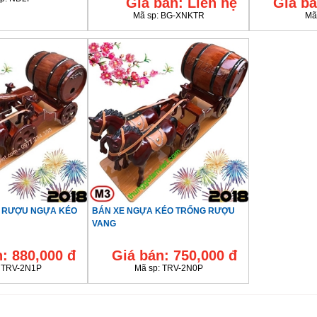
Giá bán:
Liên hệ
Giá bá
Mã sp:
BG-XNKTR
Mã
G RƯỢU NGỰA KÉO
BÁN XE NGỰA KÉO TRỐNG RƯỢU
VANG
n:
880,000 đ
Giá bán:
750,000 đ
:
TRV-2N1P
Mã sp:
TRV-2N0P