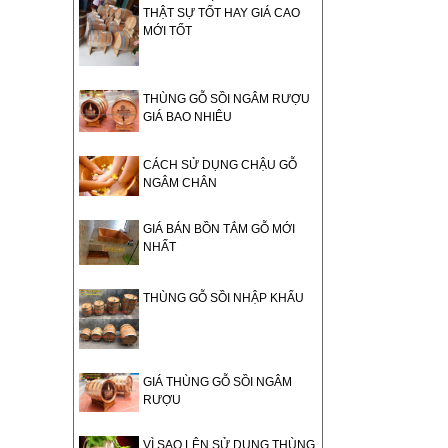
THẬT SỰ TỐT HAY GIÁ CAO
MỚI TỐT
THÙNG GỖ SỒI NGÂM RƯỢU
GIÁ BAO NHIÊU
CÁCH SỬ DỤNG CHẬU GỖ
NGÂM CHÂN
GIÁ BÁN BỒN TẮM GỖ MỚI
NHẤT
THÙNG GỖ SỒI NHẬP KHẨU
GIÁ THÙNG GỖ SỒI NGÂM
RƯỢU
VÌ SAO LÊN SỬ DỤNG THÙNG