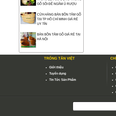
GỖ SỒI ĐỂ NGÂM Ủ RƯỢU
CỬA HÀNG BÁN BỒN TẮM GỖ
TẠI TP HỒ CHÍ MINH GIÁ RẺ
UY TÍN
BÁN BỒN TẮM GỖ GIÁ RẺ TẠI
HÀ NỘI
TRỐNG TÂN VIỆT
CH
Giới thiệu
Tuyển dụng
Tin Tức Sản Phẩm