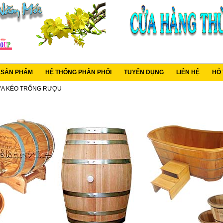
C SẢN PHẨM
HỆ THỐNG PHÂN PHỐI
TUYỂN DỤNG
LIÊN HỆ
HỖ
ỰA KÉO TRỐNG RƯỢU