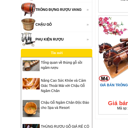
TRỐNG ĐỰNG RƯỢU VANG
CHẬU GỖ
PHỤ KIỆN RƯỢU
Tin mới
Tổng quan về thùng gỗ sồi
ngâm rượu
Nâng Cao Sức Khỏe và Cảm
GIÁ BÁN TRỐN
Giác Thoải Mái với Chậu Gỗ
Ngâm Chân
Giá bá
Chậu Gỗ Ngâm Chân Độc Đáo
cho Spa và Resort
Mã sp
THÙNG RƯỢU GỖ GIÁ RẺ CÓ