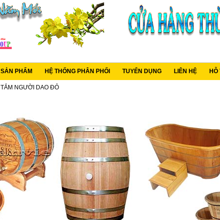
C SẢN PHẨM
HỆ THỐNG PHÂN PHỐI
TUYỂN DỤNG
LIÊN HỆ
HỖ
TẮM NGƯỜI DAO ĐỎ