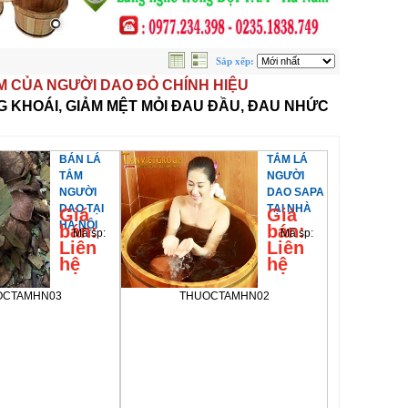
Sắp xếp:
ẮM CỦA NGƯỜI DAO ĐỎ CHÍNH HIỆU
 KHOÁI, GIẢM MỆT MỎI ĐAU ĐẦU, ĐAU NHỨC
BÁN LÁ
TẮM LÁ
TẮM
NGƯỜI
NGƯỜI
DAO SAPA
DAO TẠI
TẠI NHÀ
Giá
Giá
HÀ NỘI
bán:
bán:
Mã sp:
Mã sp:
Liên
Liên
hệ
hệ
OCTAMHN03
THUOCTAMHN02