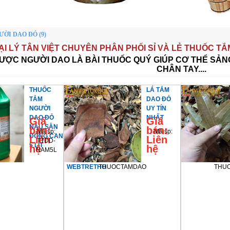
ỜI DAO ĐỎ (9)
ẠI LÝ TÂN VIỆT CHUYÊN PHÂN PHỐI SỈ VÀ LẺ THUỐC T
ƯỢC NGƯỜI DAO LÀ BÀI THUỐC QUÝ GIÚP CƠ THỂ SẢNG
CHÂN TAY....
THUỐC
LÁ TẮM
TẮM
DAO ĐỎ
NGƯỜI
UY TÍN
DAO ĐỎ
NHẤT
Giá
Giá
NẤU SẴN
bán:
bán:
Mã sp:
Mã sp:
ĐÓNG CAN
Liên
Liên
TTDD-
5 LÍT
hệ
hệ
NAM5L
WEBTRETHO
THUOCTAMDAO
THU