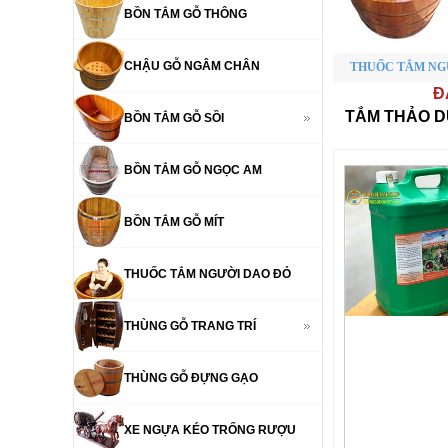
BỒN TẮM GỖ THÔNG
CHẬU GỖ NGÂM CHÂN
THUỐC TẮM NGƯ
Đ
TẮM THẢO D
BỒN TẮM GỖ SỒI
BỒN TẮM GỖ NGỌC AM
BỒN TẮM GỖ MÍT
THUỐC TẮM NGƯỜI DAO ĐỎ
THÙNG GỖ TRANG TRÍ
THÙNG GỖ ĐỰNG GẠO
XE NGỰA KÉO TRỐNG RƯỢU