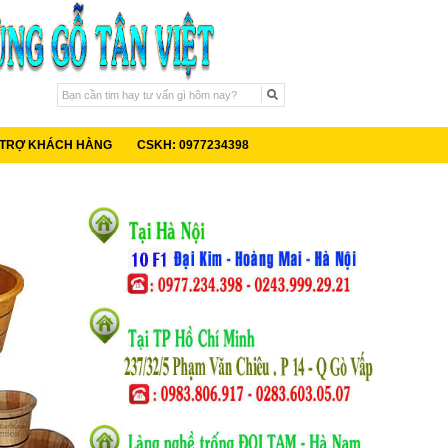
 TRỢ KHÁCH HÀNG
CSKH: 0977234398