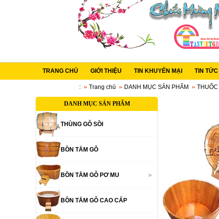
TRANG CHỦ
GIỚI THIỆU
TIN KHUYẾN MẠI
TIN TỨ
:
Trang chủ
DANH MỤC SẢN PHẨM
THUỐC 
DANH MỤC SẢN PHẨM
THÙNG GỖ SỒI
BỒN TẮM GỖ
BỒN TẮM GỖ PƠ MU
BỒN TẮM GỖ CAO CẤP