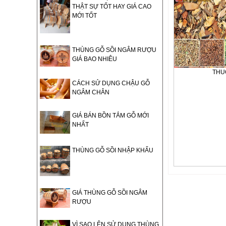
THẬT SỰ TỐT HAY GIÁ CAO
MỚI TỐT
THÙNG GỖ SỒI NGÂM RƯỢU
GIÁ BAO NHIÊU
THU
CÁCH SỬ DỤNG CHẬU GỖ
NGÂM CHÂN
GIÁ BÁN BỒN TẮM GỖ MỚI
NHẤT
THÙNG GỖ SỒI NHẬP KHẨU
GIÁ THÙNG GỖ SỒI NGÂM
RƯỢU
VÌ SAO LÊN SỬ DỤNG THÙNG