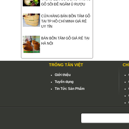
GỖ SỒI ĐỂ NGÂM Ủ RƯỢU
CỬA HÀNG BÁN BỒN TẮM GỖ
TẠI TP HỒ CHÍ MINH GIÁ RẺ
UY TÍN
BÁN BỒN TẮM GỖ GIÁ RẺ TẠI
HÀ NỘI
TRỐNG TÂN VIỆT
CH
Giới thiệu
Tuyển dụng
Tin Tức Sản Phẩm