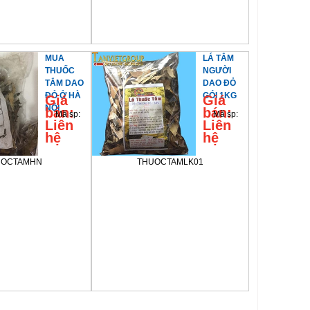
MUA
LÁ TẮM
THUỐC
NGƯỜI
TẮM DAO
DAO ĐỎ
ĐỎ Ở HÀ
GÓI 1KG
Giá
Giá
NỘI
bán:
bán:
Mã sp:
Mã sp:
Liên
Liên
hệ
hệ
UOCTAMHN
THUOCTAMLK01