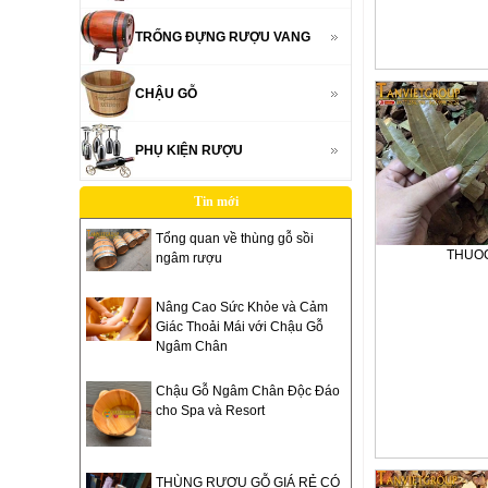
TRỐNG ĐỰNG RƯỢU VANG
CHẬU GỖ
PHỤ KIỆN RƯỢU
Tin mới
Tổng quan về thùng gỗ sồi
THUO
ngâm rượu
Nâng Cao Sức Khỏe và Cảm
Giác Thoải Mái với Chậu Gỗ
Ngâm Chân
Chậu Gỗ Ngâm Chân Độc Đáo
cho Spa và Resort
THÙNG RƯỢU GỖ GIÁ RẺ CÓ