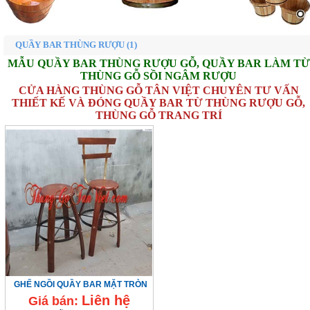
BỒN TẮM GỖ THÔNG
BỒN TẮM GỖ MÍT
QUẦY BAR THÙNG RƯỢU (1)
MẪU QUẦY BAR THÙNG RƯỢU GỖ, QUẦY BAR LÀM TỪ
THÙNG GỖ SỒI NGÂM RƯỢU
BỒN TẮM GỖ SỒI
▼
CỬA HÀNG THÙNG GỖ TÂN VIỆT CHUYÊN TƯ VẤN
THIẾT KẾ VÀ ĐÓNG QUẦY BAR TỪ THÙNG RƯỢU GỖ,
BỒN TẮM GỖ NGỌC AM
THÙNG GỖ TRANG TRÍ
CHẬU GỖ NGÂM CHÂN
THUỐC TẮM NGƯỜI DAO ĐỎ
THÙNG GỖ TRANG TRÍ
▼
THÙNG GỖ ĐỰNG GẠO
GHẾ NGỒI QUẦY BAR MẶT TRÒN
Liên hệ
Giá bán:
XE NGỰA KÉO TRỐNG RƯỢU