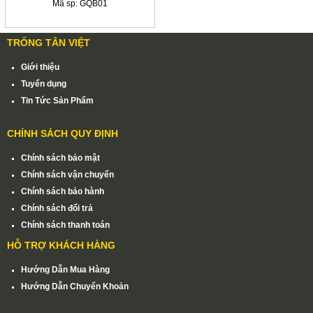
Mã sp:
GQB01
TRỐNG ĐỰNG RƯỢU VANG
▼
TRỐNG TÂN VIỆT
PHỤ KIỆN RƯỢU
Giới thiệu
▼
Tuyển dụng
Tin Tức Sản Phẩm
TRỐNG TRƯỜNG HỌC
CHÍNH SÁCH QUY ĐỊNH
CHẬU GỖ
▼
Chính sách bảo mật
Chính sách vận chuyển
Tin Tức Sản Phẩm
▼
Chính sách bảo hành
Chính sách đổi trả
Mời Bạn Quay Lại Trang Chủ
Chính sách thanh toán
HỖ TRỢ KHÁCH HÀNG
Hướng Dẫn Mua Hàng
Hướng Dẫn Chuyển Khoản