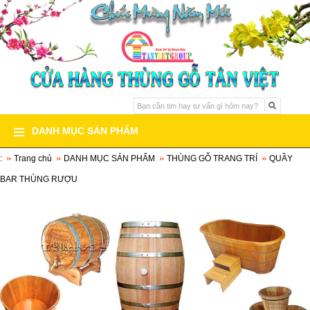
DANH MỤC SẢN PHẨM
:
Trang chủ
DANH MỤC SẢN PHẨM
THÙNG GỖ TRANG TRÍ
QUẦY
THÙNG GỖ SỒI
BAR THÙNG RƯỢU
BỒN TẮM GỖ
BỒN TẮM GỖ PƠ MU
▼
BỒN TẮM GỖ CAO CẤP