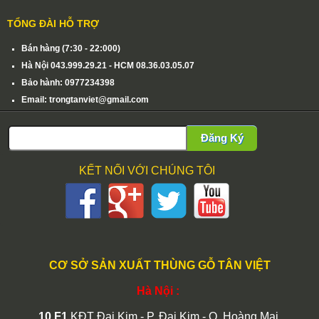
TỔNG ĐÀI HỖ TRỢ
Bán hàng (7:30 - 22:000)
Hà Nội 043.999.29.21 - HCM 08.36.03.05.07
Bảo hành: 0977234398
Email: trongtanviet@gmail.com
Đăng Ký
KẾT NỐI VỚI CHÚNG TÔI
CƠ SỞ SẢN XUẤT THÙNG GỖ TÂN VIỆT
Hà Nội :
10 F1
KĐT Đại Kim - P. Đại Kim - Q. Hoàng Mai