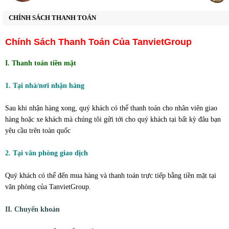
BỒN TẮM GỖ THÔNG
CHÍNH SÁCH THANH TOÁN
BỒN TẮM GỖ MÍT
Chính Sách Thanh Toán Của TanvietGroup
BỒN TẮM GỖ SỒI
▼
I. Thanh toán tiền mặt
BỒN TẮM GỖ NGỌC AM
1. Tại nhà/nơi nhận hàng
Sau khi nhận hàng xong, quý khách có thể thanh toán cho nhân viên giao
CHẬU GỖ NGÂM CHÂN
hàng hoặc xe khách mà chúng tôi gửi tới cho quý khách tại bất kỳ đâu bạn
yêu cầu trên toàn quốc
THUỐC TẮM NGƯỜI DAO ĐỎ
2. Tại văn phòng giao dịch
THÙNG GỖ TRANG TRÍ
▼
Quý khách có thể đến mua hàng và thanh toán trực tiếp bằng tiền mặt tại
văn phòng của TanvietGroup.
THÙNG GỖ ĐỰNG GẠO
II. Chuyển khoản
XE NGỰA KÉO TRỐNG RƯỢU