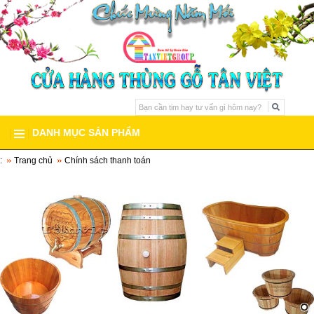
DANH MỤC SẢN PHẨM
:
Trang chủ
Chính sách thanh toán
THÙNG GỖ SỒI
BỒN TẮM GỖ
BỒN TẮM GỖ PƠ MU
▼
BỒN TẮM GỖ CAO CẤP