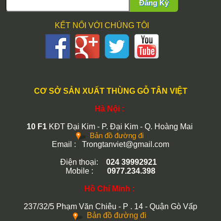
Đăng Ký
KẾT NỐI VỚI CHÚNG TÔI
CƠ SỞ SẢN XUẤT THÙNG GỖ TÂN VIỆT
Hà Nội :
10 F1
KĐT Đại Kim - P. Đại Kim - Q. Hoàng Mai
Bản đồ đường đi
Email : Trongtanviet@gmail.com
Điện thoại:
024 39992921
Mobile :
0977.234.398
Hồ Chí Minh :
237/32/5 Phạm Văn Chiêu - P . 14 - Quận Gò Vấp
Bản đồ đường đi