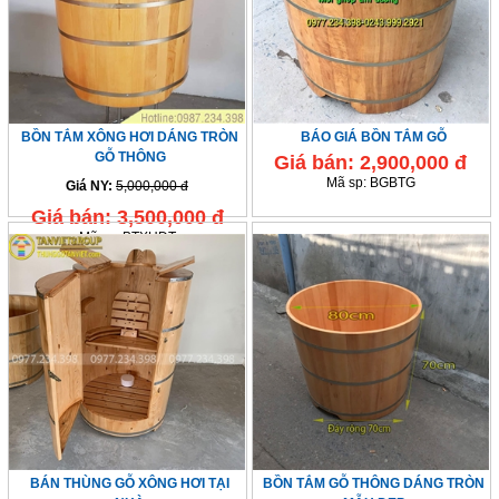
BỒN TẮM XÔNG HƠI DÁNG TRÒN
BÁO GIÁ BỒN TẮM GỖ
GỖ THÔNG
Giá bán:
2,900,000 đ
Mã sp:
BGBTG
Giá NY:
5,000,000 đ
Giá bán:
3,500,000 đ
Mã sp:
BTXHDT
BÁN THÙNG GỖ XÔNG HƠI TẠI
BỒN TẮM GỖ THÔNG DÁNG TRÒN