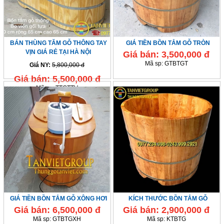
BÁN THÙNG TĂM GỖ THÔNG TAY
GIÁ TIỀN BỒN TẮM GỖ TRÒN
VỊN GIÁ RẺ TẠI HÀ NỘI
Giá bán:
3,500,000 đ
Mã sp:
GTBTGT
Giá NY:
5,800,000 đ
Giá bán:
5,500,000 đ
Mã sp:
TTGTTV
GIÁ TIỀN BỒN TẮM GỖ XÔNG HƠI
KÍCH THƯỚC BỒN TẮM GỖ
Giá bán:
6,500,000 đ
Giá bán:
2,900,000 đ
Mã sp:
GTBTGXH
Mã sp:
KTBTG