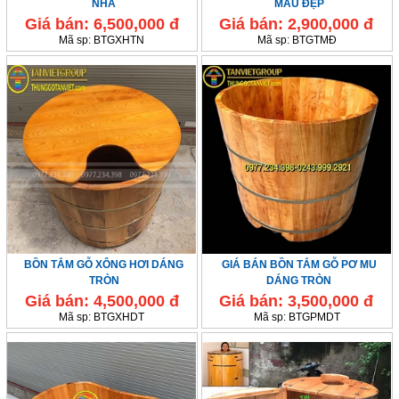
NHÀ
MẪU ĐẸP
Giá bán:
6,500,000 đ
Giá bán:
2,900,000 đ
Mã sp:
BTGXHTN
Mã sp:
BTGTMĐ
BỒN TẮM GỖ XÔNG HƠI DÁNG
GIÁ BÁN BỒN TẮM GỖ PƠ MU
TRÒN
DÁNG TRÒN
Giá bán:
4,500,000 đ
Giá bán:
3,500,000 đ
Mã sp:
BTGXHDT
Mã sp:
BTGPMDT