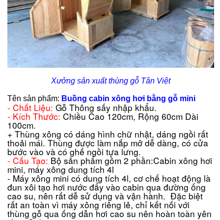
Xưởng sản xuất thùng gỗ Tân Việt
Tên sản phẩm:
Buồng cabin xông hơi bằng gỗ mini
- Chất Liệu:
Gỗ Thông sấy nhập khẩu.
- Kích Thước:
Chiều Cao 120cm, Rộng 60cm Dài
100cm.
+ Thùng xông có dáng hình chữ nhật, dáng ngồi rất
thoải mái. Thùng được làm nắp mở dễ dàng, có cửa
bước vào và có ghế ngồi tựa lưng.
- Cấu Tạo:
Bộ sản phẩm gồm 2 phần:Cabin xông hơi
mini, máy xông dung tích 4l
- Máy xông mini có dung tích 4l, cơ chế hoạt động là
đun xôi tạo hơi nước đẩy vào cabin qua đường ống
cao su, nên rất dễ sử dụng và vận hành.
Đặc biệt
rất an toàn vì máy xông riêng lẻ, chỉ kết nối với
thùng gỗ qua ống dẫn hơi cao su nên hoàn toàn yên