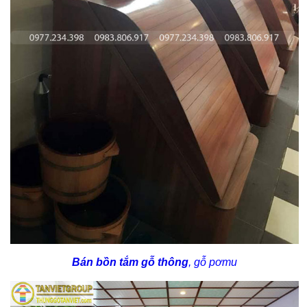
Bán bồn tắm gỗ thông
, gỗ pơmu