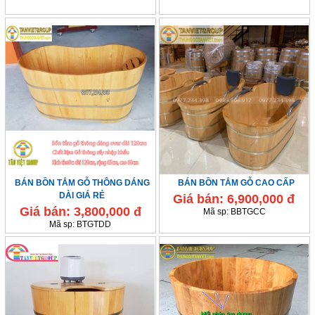
BÁN BỒN TẮM GỖ THÔNG DÁNG
BÁN BỒN TẮM GỖ CAO CẤP
DÀI GIÁ RẺ
Giá bán:
6,900,000 đ
Giá bán:
3,800,000 đ
Mã sp:
BBTGCC
Mã sp:
BTGTDD