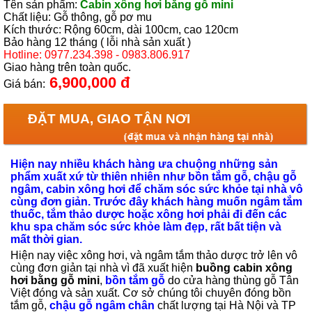
Tên sản phẩm:
Cabin xông hơi bằng gỗ mini
Chất liệu: Gỗ thông, gỗ pơ mu
TRỐNG ĐỰNG RƯỢU VANG
Kích thước: Rộng 60cm, dài 100cm, cao 120cm
▼
Bảo hàng 12 tháng ( lỗi nhà sản xuất )
Hotline: 0977.234.398 - 0983.806.917
PHỤ KIỆN RƯỢU
Giao hàng trên toàn quốc.
▼
6,900,000 đ
Giá bán:
TRỐNG TRƯỜNG HỌC
ĐẶT MUA, GIAO TẬN NƠI
CHẬU GỖ
▼
Hiện nay nhiều khách hàng ưa chuộng những sản
phẩm xuất xứ từ thiên nhiên như bồn tắm gỗ, chậu gỗ
Tin Tức Sản Phẩm
▼
ngâm, cabin xông hơi để chăm sóc sức khỏe tại nhà vô
cùng đơn giản. Trước đây khách hàng muốn ngâm tắm
Mời Bạn Quay Lại Trang Chủ
thuốc, tắm thảo dược hoặc xông hơi phải đi đến các
khu spa chăm sóc sức khỏe làm đẹp, rất bất tiện và
mất thời gian.
Hiện nay việc xông hơi, và ngâm tắm thảo dược trở lên vô
cùng đơn giản tại nhà vì đã xuất hiện
buồng cabin xông
hơi bằng gỗ mini
,
bồn tắm gỗ
do cửa hàng thùng gỗ Tân
Việt đóng và sản xuất. Cơ sở chúng tôi chuyên đóng bồn
tắm gỗ,
chậu gỗ ngâm chân
chất lượng tại Hà Nội và TP