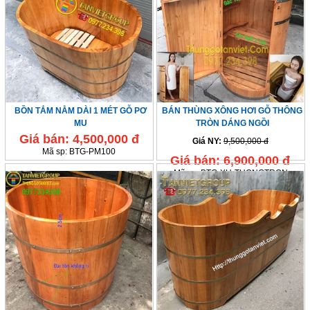
BỒN TẮM NẰM DÀI 1 MÉT GỖ PƠ
BÁN THÙNG XÔNG HƠI GỖ THÔNG
MU
TRÒN DÁNG NGỒI
Giá bán:
4,500,000 đ
Giá NY:
9,500,000 đ
Mã sp:
BTG-PM100
Giá bán:
6,900,000 đ
Mã sp:
BTG-XH-THONGTRON