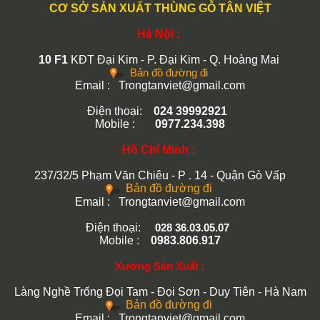
CƠ SỞ SẢN XUẤT THÙNG GỖ TÂN VIỆT
Hà Nội :
10 F1
KĐT Đại Kim - P. Đại Kim - Q. Hoàng Mai
Bản đồ đường đi
Email : Trongtanviet@gmail.com
Điện thoại:
024 39992921
Mobile :
0977.234.398
Hồ Chí Minh :
237/32/5 Phạm Văn Chiêu - P . 14 - Quận Gò Vấp
Bản đồ đường đi
Email :
Trongtanviet@gmail.com
Điện thoại:
028 36.03.05.07
Mobile :
0983.806.917
Xưởng Sản Xuất :
Làng Nghề Trống Đọi Tam - Đọi Sơn - Duy Tiên - Hà Nam
Bản đồ đường đi
Email :
Trongtanviet@gmail.com