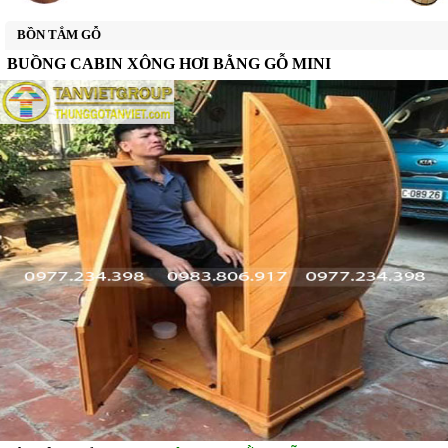
BỒN TẮM GỖ THÔNG
BỒN TẮM GỖ
BỒN TẮM GỖ MÍT
BUỒNG CABIN XÔNG HƠI BẰNG GỖ MINI
BỒN TẮM GỖ SỒI
▼
BỒN TẮM GỖ NGỌC AM
CHẬU GỖ NGÂM CHÂN
THUỐC TẮM NGƯỜI DAO ĐỎ
THÙNG GỖ TRANG TRÍ
▼
THÙNG GỖ ĐỰNG GẠO
XE NGỰA KÉO TRỐNG RƯỢU