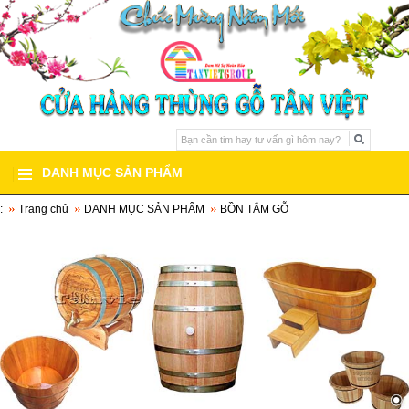
DANH MỤC SẢN PHẨM
:
Trang chủ
DANH MỤC SẢN PHẨM
BỒN TẮM GỖ
THÙNG GỖ SỒI
BỒN TẮM GỖ
BỒN TẮM GỖ PƠ MU
▼
BỒN TẮM GỖ CAO CẤP