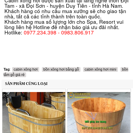
Cabin xông hơi được sản xuất tại làng nghề thôn Đọi
Tam - xã Đọi Sơn - huyện Duy Tiên - tỉnh Hà Nam.
Khách hàng có nhu cầu mua xưởng sẽ cho giao tận
nhà, tất cả các tỉnh thành trên toàn quốc.
Khách hàng mua số lượng lớn cho Spa, Resort vui
lòng liên hệ Hotline để nhận báo giá ưu đãi nhất.
Hotlike:
0977.234.398 - 0983.806.917
Tag
:
cabin xông hơi
bồn xông hơi bằng gỗ
cabin xông hơi mini
bồn
tắm gỗ giá rẻ
SẢN PHẨM CÙNG LOẠI