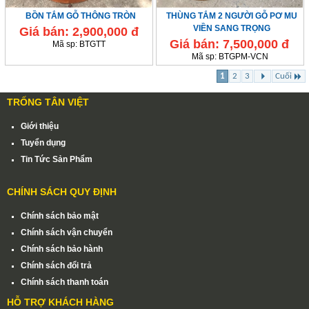
BỒN TẮM GỖ THÔNG TRÒN
THÙNG TẮM 2 NGƯỜI GỖ PƠ MU
VIỀN SANG TRỌNG
Giá bán:
2,900,000 đ
Giá bán:
7,500,000 đ
Mã sp:
BTGTT
Mã sp:
BTGPM-VCN
1
2
3
Cuối
TRỐNG TÂN VIỆT
Giới thiệu
Tuyển dụng
Tin Tức Sản Phẩm
CHÍNH SÁCH QUY ĐỊNH
Chính sách bảo mật
Chính sách vận chuyển
Chính sách bảo hành
Chính sách đổi trả
Chính sách thanh toán
HỖ TRỢ KHÁCH HÀNG