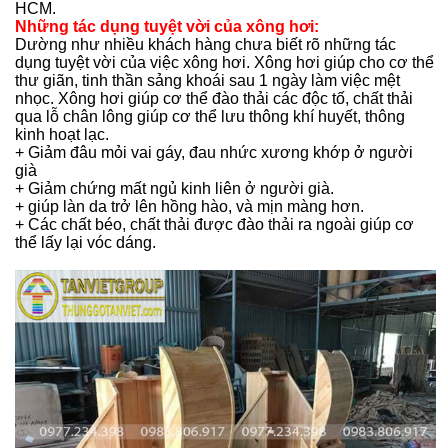
HCM.
Những tác dụng tuyệt vời của xông hơi:
Dường như nhiều khách hàng chưa biết rõ những tác
dụng tuyệt vời của việc xông hơi. Xông hơi giúp cho cơ thể
thư giãn, tinh thần sảng khoái sau 1 ngày làm việc mệt
nhọc. Xông hơi giúp cơ thể đào thải các độc tố, chất thải
qua lỗ chân lông giúp cơ thể lưu thông khí huyết, thông
kinh hoạt lạc.
+ Giảm đâu mỏi vai gáy, đau nhức xương khớp ở người
già
+ Giảm chứng mất ngủ kinh liên ở người già.
+ giúp làn da trở lên hồng hào, và mịn màng hơn.
+ Các chất béo, chất thải được đào thải ra ngoài giúp cơ
thể lấy lại vóc dáng.