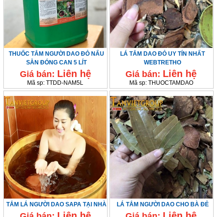
THUỐC TẮM NGƯỜI DAO ĐỎ NẤU
LÁ TẮM DAO ĐỎ UY TÍN NHẤT
SẴN ĐÓNG CAN 5 LÍT
WEBTRETHO
Liên hệ
Liên hệ
Giá bán:
Giá bán:
Mã sp:
TTDD-NAM5L
Mã sp:
THUOCTAMDAO
TẮM LÁ NGƯỜI DAO SAPA TẠI NHÀ
LÁ TẮM NGƯỜI DAO CHO BÀ ĐẺ
Liên hệ
Liên hệ
Giá bán:
Giá bán: