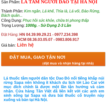
LÁ TẮM NGƯỜI DAO TẠI HÀ NỘI
Sản Phẩm:
TRỐNG ĐỰNG RƯỢU VANG
▼
Thành Phần:
Kim ngân, Lá khế, Thìa là, Lá vối, Đào Rừng,
Bách quản...
Công Dụng:
Phục hồi sức khỏe, chữa trị phong thấp
PHỤ KIỆN RƯỢU
▼
Trọng Lượng:
1000g. - Sử Dụng 2-3 Lần
Đặt Hàng
:
HN 04.39.99.29.21 - 0977.234.398
TRỐNG TRƯỜNG HỌC
HCM 08.36.03.05.07 - 0983.806.917
Liên hệ
Giá bán:
CHẬU GỖ
▼
ĐẶT MUA, GIAO TẬN NƠI
Tin Tức Sản Phẩm
▼
Mời Bạn Quay Lại Trang Chủ
Lá thuốc tắm người dân tộc Dao Đỏ nổi tiếng khắp núi
rừng Sapa nên không ít khách du lịch tới Lào Cai với
mục đích chính là được một lần tận hưởng và cảm
nhận. Cửa hàng Tân Việt đã liên kết với các anh em
sinh sống tại Sapa và đưa bài thuốc cổ truyền này
xuống và bán tại Hà Nội.