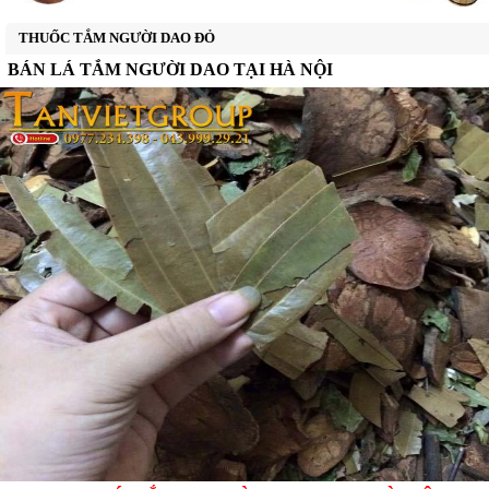
BỒN TẮM GỖ THÔNG
THUỐC TẮM NGƯỜI DAO ĐỎ
BỒN TẮM GỖ MÍT
BÁN LÁ TẮM NGƯỜI DAO TẠI HÀ NỘI
BỒN TẮM GỖ SỒI
▼
BỒN TẮM GỖ NGỌC AM
CHẬU GỖ NGÂM CHÂN
THUỐC TẮM NGƯỜI DAO ĐỎ
THÙNG GỖ TRANG TRÍ
▼
THÙNG GỖ ĐỰNG GẠO
XE NGỰA KÉO TRỐNG RƯỢU