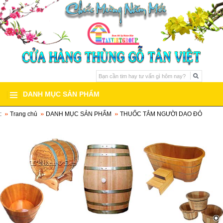
DANH MỤC SẢN PHẨM
:
Trang chủ
DANH MỤC SẢN PHẨM
THUỐC TẮM NGƯỜI DAO ĐỎ
THÙNG GỖ SỒI
BỒN TẮM GỖ
BỒN TẮM GỖ PƠ MU
▼
BỒN TẮM GỖ CAO CẤP