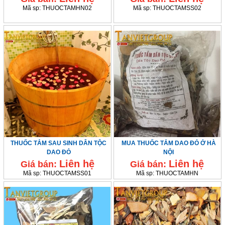
Mã sp:
THUOCTAMHN02
Mã sp:
THUOCTAMSS02
THUỐC TẮM SAU SINH DÂN TỘC
MUA THUỐC TẮM DAO ĐỎ Ở HÀ
DAO ĐỎ
NỘI
Liên hệ
Liên hệ
Giá bán:
Giá bán:
Mã sp:
THUOCTAMSS01
Mã sp:
THUOCTAMHN