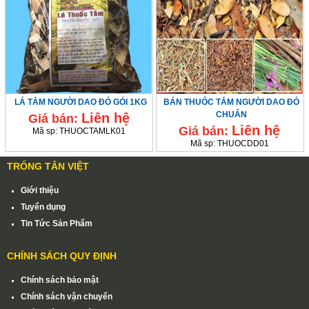
LÁ TẮM NGƯỜI DAO ĐỎ GÓI 1KG
BÁN THUỐC TẮM NGƯỜI DAO ĐỎ
CHUẨN
Liên hệ
Giá bán:
Liên hệ
Giá bán:
Mã sp:
THUOCTAMLK01
Mã sp:
THUOCDD01
TRỐNG TÂN VIỆT
Giới thiệu
Tuyển dụng
Tin Tức Sản Phẩm
CHÍNH SÁCH QUY ĐỊNH
Chính sách bảo mật
Chính sách vận chuyển