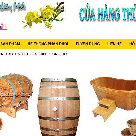
C SẢN PHẨM
HỆ THỐNG PHÂN PHỐI
TUYỂN DỤNG
LIÊN HỆ
HỖ
ỆN RƯỢU
KỆ RƯỢU HÌNH CON CHÓ