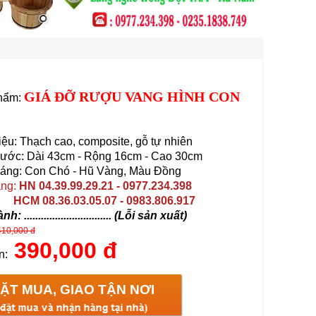
GIÁ ĐỠ RƯỢU VANG HÌNH CON
hẩm:
ệu: Thạch cao, composite, gỗ tự nhiên
thước: Dài 43cm - Rộng 16cm - Cao 30cm
áng: Con Chó - Hũ Vàng, Màu Đồng
àng
:
HN 04.39.99.29.21 - 0977.234.398
08.36.03.05.07 - 0983.806.917
 ............................... (Lỗi sản xuất)
410,000 đ
390,000 đ
n:
ẶT MUA, GIAO TẬN NƠI