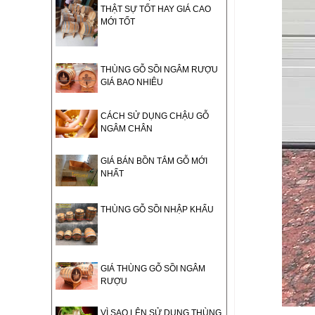
THẬT SỰ TỐT HAY GIÁ CAO
MỚI TỐT
THÙNG GỖ SỒI NGÂM RƯỢU
GIÁ BAO NHIÊU
CÁCH SỬ DỤNG CHẬU GỖ
NGÂM CHÂN
GIÁ BÁN BỒN TẮM GỖ MỚI
NHẤT
THÙNG GỖ SỒI NHẬP KHẨU
GIÁ THÙNG GỖ SỒI NGÂM
RƯỢU
VÌ SAO LÊN SỬ DỤNG THÙNG