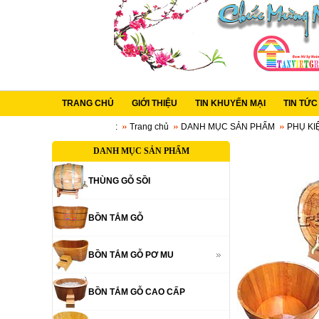
TRANG CHỦ
GIỚI THIỆU
TIN KHUYẾN MẠI
TIN TỨ
:
Trang chủ
DANH MỤC SẢN PHẨM
PHỤ KI
DANH MỤC SẢN PHẨM
THÙNG GỖ SỒI
BỒN TẮM GỖ
BỒN TẮM GỖ PƠ MU
BỒN TẮM GỖ CAO CẤP