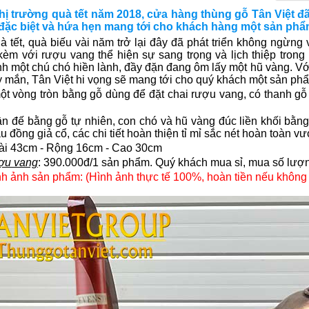
 thị trường quà tết năm 2018, cửa hàng thùng gỗ Tân Việt 
 đặc biệt và hứa hẹn mang tới cho khách hàng một sản phâ
à tết, quà biếu vài năm trở lại đây đã phát triển không ngừng
kèm với rượu vang thể hiện sự sang trọng và lịch thiệp tro
h một chú chó hiền lành, đầy đặn đang ôm lấy một hũ vàng. Vớ
ắn, Tân Việt hi vọng sẽ mang tới cho quý khách một sản phẩm ư
ột vòng tròn bằng gỗ dùng để đặt chai rượu vang, có thanh gô
n đế bằng gỗ tự nhiên, con chó và hũ vàng đúc liền khối bă
đồng giả cổ, các chi tiết hoàn thiện tỉ mỉ sắc nét hoàn toàn vươ
̀i 43cm - Rộng 16cm - Cao 30cm
ượu vang
: 390.000đ/1 sản phẩm. Quý khách mua sỉ, mua số lượn
nh ảnh sản phẩm: (Hình ảnh thực tế 100%, hoàn tiền nếu không