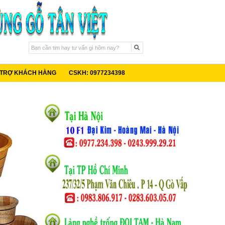
 TRỢ KHÁCH HÀNG
CSKH: 0977234398