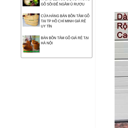
GỖ SỒI ĐỂ NGÂM Ủ RƯỢU
CỬA HÀNG BÁN BỒN TẮM GỖ
TẠI TP HỒ CHÍ MINH GIÁ RẺ
UY TÍN
BÁN BỒN TẮM GỖ GIÁ RẺ TẠI
HÀ NỘI