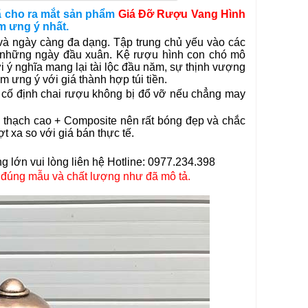
đã cho ra mắt sản phẩm
Giá Đỡ Rượu Vang Hình
̉m ưng ý nhất.
 và ngày càng đa dạng. Tập trung chủ yếu vào các
ng những ngày đầu xuân. Kệ rượu hình con chó mô
i ý nghĩa mang lại tài lộc đầu năm, sự thịnh vượng
ng ý với giá thành hợp túi tiền.
̃ cố định chai rượu không bị đổ vỡ nếu chẳng may
̀ng thạch cao + Composite nên rất bóng đẹp và chắc
̣t xa so với giá bán thực tế.
g lớn vui lòng liên hệ Hotline: 0977.234.398
 đúng mẫu và chất lượng như đã mô tả.