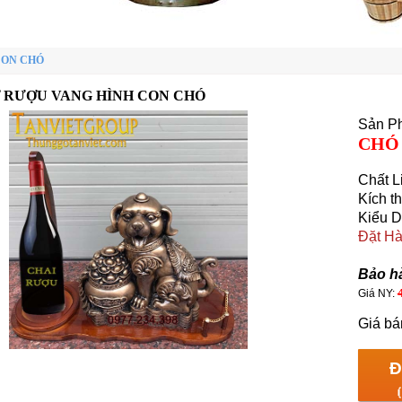
CON CHÓ
Ỡ RƯỢU VANG HÌNH CON CHÓ
Sản P
CHÓ
Chất Li
Kích 
Kiểu D
Đặt H
HCM 
Bảo hành:
Giá NY:
Giá bá
Đ