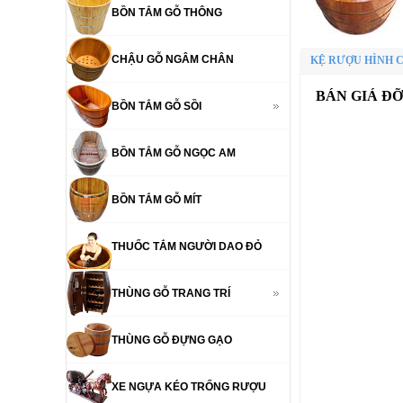
BỒN TẮM GỖ THÔNG
CHẬU GỖ NGÂM CHÂN
KỆ RƯỢU HÌNH 
BÁN GIÁ Đ
BỒN TẮM GỖ SỒI
BỒN TẮM GỖ NGỌC AM
BỒN TẮM GỖ MÍT
THUỐC TẮM NGƯỜI DAO ĐỎ
THÙNG GỖ TRANG TRÍ
THÙNG GỖ ĐỰNG GẠO
XE NGỰA KÉO TRỐNG RƯỢU