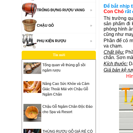
Để bắt nhịp
TRỐNG ĐỰNG RƯỢU VANG
Con Chó
rất
Thị trường qu
sản phẩm đi 
CHẬU GỖ
phòng hình ản
cũng như may m
Phần đế có m
PHỤ KIỆN RƯỢU
va chạm.
Chất liệu:
Phầ
Tin mới
chắn. Sơn màu 
Kích thước:
Da
Tổng quan về thùng gỗ sồi
Giá bán kệ r
ngâm rượu
Hì
Nâng Cao Sức Khỏe và Cảm
Giác Thoải Mái với Chậu Gỗ
Ngâm Chân
Chậu Gỗ Ngâm Chân Độc Đáo
cho Spa và Resort
THÙNG RƯỢU GỖ GIÁ RẺ CÓ